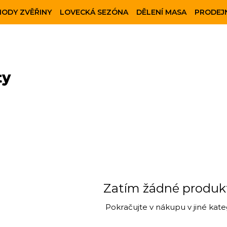
HODY ZVĚŘINY
LOVECKÁ SEZÓNA
DĚLENÍ MASA
PRODEJN
ty
Zatím žádné produkty
Pokračujte v nákupu v jiné kateg