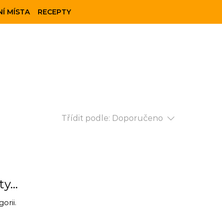
Í MÍSTA
RECEPTY
Třídit podle:
Doporučeno
...
orii.