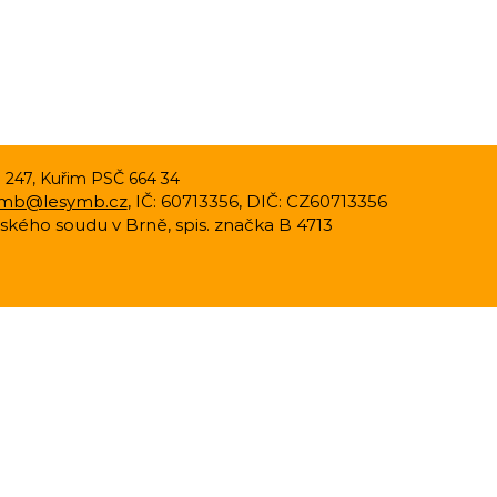
o 247, Kuřim PSČ 664 34
ymb@lesymb.cz
, IČ: 60713356, DIČ: CZ60713356
jského soudu v Brně, spis. značka B 4713