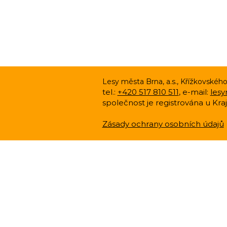
Lesy města Brna, a.s., Křížkovskéh
tel.:
+420 517 810 511
, e-mail:
les
společnost je registrována u Kra
Zásady ochrany osobních údajů