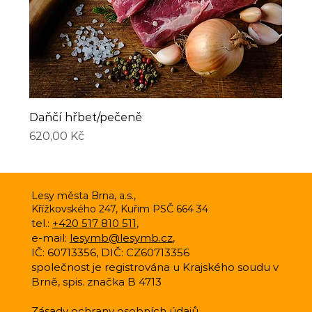
Daňčí hřbet/pečeně
Cena
620,00 Kč
Lesy města Brna, a.s.,
Křížkovského 247, Kuřim PSČ 664 34
tel.:
+420 517 810 511
,
e-mail:
lesymb@lesymb.cz
,
IČ: 60713356, DIČ: CZ60713356
společnost je registrována u Krajského soudu v
Brně, spis. značka B 4713
Zásady ochrany osobních údajů