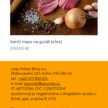
Kančí maso na guláš (ořez)
Cena
200,00 Kč
Lesy města Brna, a.s.,
Křížkovského 247, Kuřim PSČ 664 34
tel.:
+420 517 810 511
,
e-mail:
lesymb@lesymb.cz
,
IČ: 60713356, DIČ: CZ60713356
společnost je registrována u Krajského soudu v
Brně, spis. značka B 4713