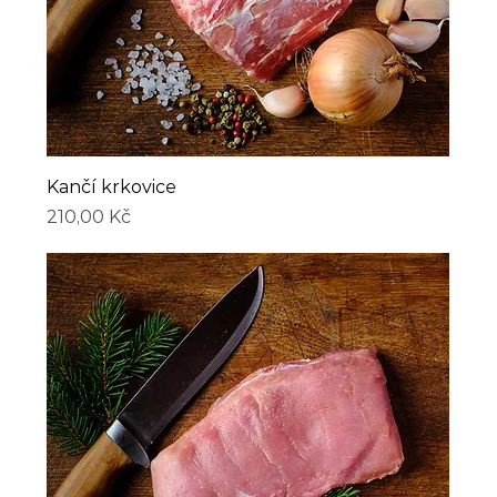
Kančí krkovice
Cena
210,00 Kč