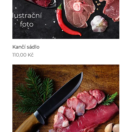
Kančí sádlo
Cena
110,00 Kč