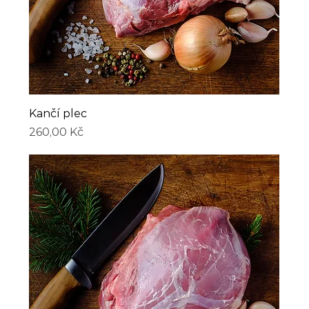
Kančí plec
Cena
260,00 Kč