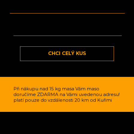
a hluboce zmrazeno
váha mražených balíčků
cca 0,5 – 2 kg
CHCI CELÝ KUS
Při nákupu nad 15 kg masa Vám maso
doručíme ZDARMA na Vámi uvedenou adresu!
platí pouze do vzdálenosti 20 km od Kuřimi