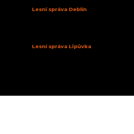
Lesní správa Deblín
Deblín 148
Tel.:
+420 725 427 383
ÚT+ČT: 7.00 – 14.30
ST: 9.00 – 17.00
Lesní správa Lipůvka
Lipůvka 109
Tel.:
+420 703 377 870
ÚT+ČT: 7.00 – 14.30
ST: 9.00 – 17.00