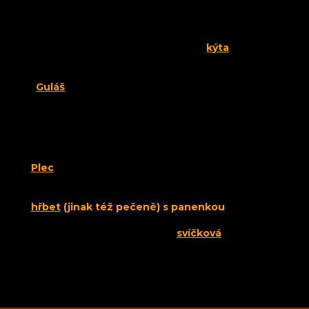
Nejoblíbenějším řezem je zpravidla
kýta
, která se
převážně připravuje na kořenové zelenině a
červeném vínu, popřípadě se šipkovou omáčku.
Guláš
je obvykle připravován z krku, kližky a
většinou i plece. Je to dáno především tím, že
tyto řezy bývají obvykle malé.
Plec
se v případě většího kusu dá použít podobně
jako kýta, její jednotlivé svaly, jsou však o poznání
menší. Výtečné je z plece také ragů. Vyhlášený je
hřbet
(jinak též pečeně) s panenkou
, které jsou
opravdovou delikatesou. Hodí se na minutkou
úpravu v podobě medailonků,
svíčková
se
vzhledem k její velikosti připravuje převážně v
celku.