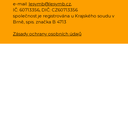
e-mail:
lesymb@lesymb.cz
,
IČ: 60713356, DIČ: CZ60713356
společnost je registrována u Krajského soudu v
Brně, spis. značka B 4713
Zásady ochrany osobních údajů