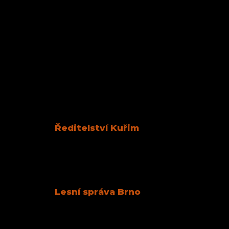
A VYZVE
OUT
Ředitelství Kuřim
Křížkovského 247
Tel.:
+420 601 175 484
PO+PÁ: 12.00 – 16.00
ST: 9.00 – 17.00
Lesní správa Brno
Komínská 32, Bystrc
Tel.:
+420 723 367 608
ST, ČT, PÁ: 13.00 – 16.00