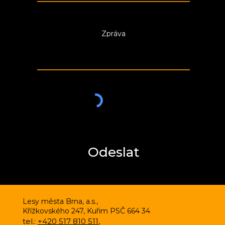
Zpráva
Odeslat
Lesy města Brna, a.s.,
Křížkovského 247, Kuřim PSČ 664 34
tel.:
+420 517 810 511
,