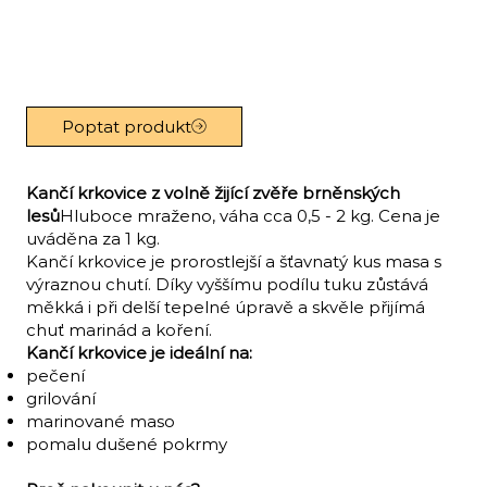
Poptat produkt
Kančí krkovice z volně žijící zvěře brněnských
lesů
Hluboce mraženo, váha cca 0,5 - 2 kg. Cena je
uváděna za 1 kg.
Kančí krkovice je prorostlejší a šťavnatý kus masa s
výraznou chutí. Díky vyššímu podílu tuku zůstává
měkká i při delší tepelné úpravě a skvěle přijímá
chuť marinád a koření.
Kančí krkovice je ideální na:
pečení
grilování
marinované maso
pomalu dušené pokrmy