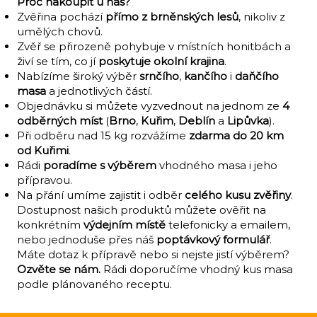
Proč nakoupit u nás?
Zvěřina pochází
přímo z brněnských lesů
, nikoliv z
umělých chovů.
Zvěř se přirozeně pohybuje v místních honitbách a
živí se tím, co jí
poskytuje okolní krajina
.
Nabízíme široký výběr
srnčího
,
kančího
i
daňčího
masa
a jednotlivých částí.
Objednávku si můžete vyzvednout na jednom ze
4
odběrných míst
(
Brno
,
Kuřim
,
Deblín
a
Lipůvka
).
Při odběru nad 15 kg rozvážíme
zdarma do 20 km
od Kuřimi
.
Rádi
poradíme s výběrem
vhodného masa i jeho
přípravou.
Na přání umíme zajistit i odběr
celého kusu zvěřiny
.
Dostupnost našich produktů můžete ověřit na
konkrétním
výdejním místě
telefonicky a emailem,
nebo jednoduše přes náš
poptávkový formulář
.
Máte dotaz k přípravě nebo si nejste jistí výběrem?
Ozvěte se nám
.
Rádi doporučíme vhodný kus masa
podle plánovaného receptu.