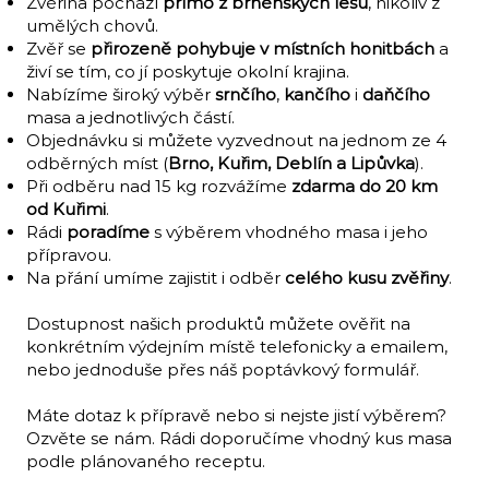
Zvěřina pochází
přímo z brněnských lesů
, nikoliv z
umělých chovů.
Zvěř se
přirozeně pohybuje v místních honitbách
a
živí se tím, co jí poskytuje okolní krajina.
Nabízíme široký výběr
srnčího
,
kančího
i
daňčího
masa a jednotlivých částí.
Objednávku si můžete vyzvednout na jednom ze 4
odběrných míst (
Brno, Kuřim, Deblín a Lipůvka
).
Při odběru nad 15 kg rozvážíme
zdarma do 20 km
od Kuřimi
.
Rádi
poradíme
s výběrem vhodného masa i jeho
přípravou.
Na přání umíme zajistit i odběr
celého kusu zvěřiny
.
Dostupnost našich produktů můžete ověřit na
konkrétním výdejním místě telefonicky a emailem,
nebo jednoduše přes náš poptávkový formulář.
Máte dotaz k přípravě nebo si nejste jistí výběrem?
Ozvěte se nám. Rádi doporučíme vhodný kus masa
podle plánovaného receptu.