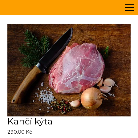
Kančí kýta
Cena
290,00 Kč