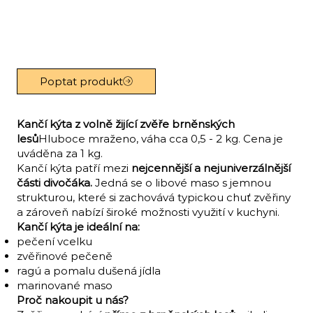
Poptat produkt
Kančí kýta z volně žijící zvěře brněnských
lesů
Hluboce mraženo, váha cca 0,5 - 2 kg. Cena je
uváděna za 1 kg.
Kančí kýta patří mezi
nejcennější a nejuniverzálnější
části divočáka.
Jedná se o libové maso s jemnou
strukturou, které si zachovává typickou chuť zvěřiny
a zároveň nabízí široké možnosti využití v kuchyni.
Kančí kýta je ideální na:
pečení vcelku
zvěřinové pečeně
ragú a pomalu dušená jídla
marinované maso
Proč nakoupit u nás?