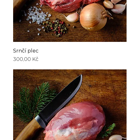
Srnčí plec
Cena
300,00 Kč