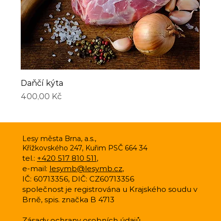
Daňčí kýta
Cena
400,00 Kč
Lesy města Brna, a.s.,
Křížkovského 247, Kuřim PSČ 664 34
tel.:
+420 517 810 511
,
e-mail:
lesymb@lesymb.cz
,
IČ: 60713356, DIČ: CZ60713356
společnost je registrována u Krajského soudu v
Brně, spis. značka B 4713
Zásady ochrany osobních údajů